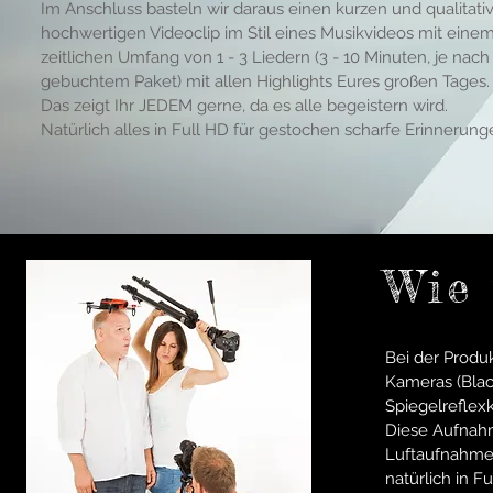
Im Anschluss basteln wir daraus einen kurzen und qualitati
hochwertigen Videoclip im Stil eines Musikvideos mit eine
zeitlichen Umfang von 1 - 3 Liedern (3 - 10 Minuten, je nach
gebuchtem Paket) mit allen Highlights Eures großen Tages
Das zeigt Ihr JEDEM gerne, da es alle begeistern wird.
Natürlich alles in Full HD für gestochen scharfe Erinnerung
Wie
Bei der Produk
Kameras (Blac
Spiegelreflex
Diese Aufnah
Luftaufnahme
natürlich in F